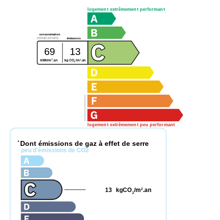
logement extrêmement performant
consommation
(énergie primaire)
émissions
69
13
2
2
kg CO
/m
.an
kWh/m
.an
2
logement extrêmement peu performant
Dont émissions de gaz à effet de serre
*
peu d'émissions de CO2
13
kgCO
/m
.an
2
2