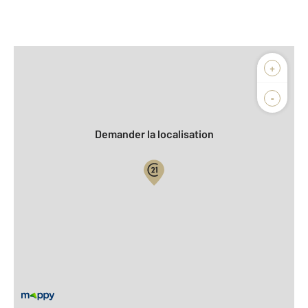
Afficher sur la carte :
+
Agence
Biens vendus
-
Demander la localisation
Vue globale
2
Surface totale : 63,0 m
2
Surface habitable : 63,0 m
Type d'appartement : F3
er
Étage : 1
Nombre de pièces : 3
[Voir le détail]
Année construction : 2021